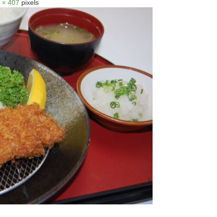
 × 407
pixels