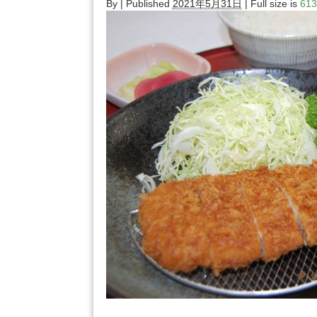
By
|
Published
2021年5月31日
| Full size is
613