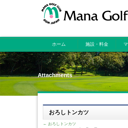
ホーム
施設・料金
マ
Attachments
おろしトンカツ
←
おろしトンカツ