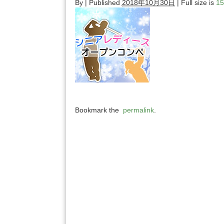
By
|
Published
2018年10月30日
| Full size is
15
Bookmark the
permalink
.