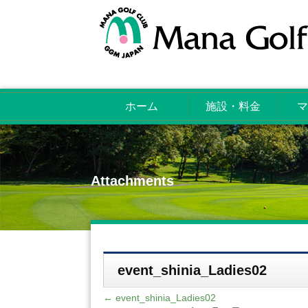
ホーム
施設・料金
マ
Attachments
event_shinia_Ladies02
←
event_shinia_Ladies02