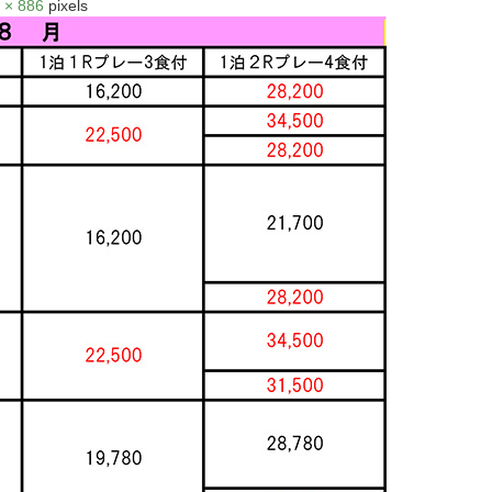
 × 886
pixels