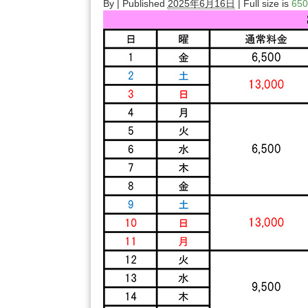
By
|
Published
2025年6月16日
| Full size is
650