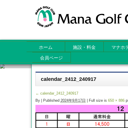
ホーム
施設・料金
マナホ
会員ページ
Attachments
calendar_2412_240917
←
calendar_2412_240917
By
|
Published
2024年9月17日
| Full size is
650 × 886
p