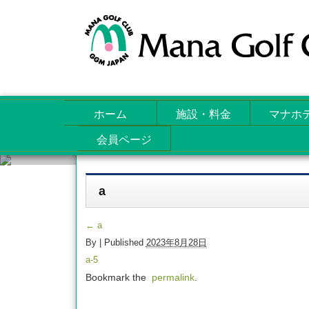
ホーム
施設・料金
マナホ
会員ページ
Attachments
a
←
a
By
|
Published
2023年8月28日
a-5
Bookmark the
permalink
.