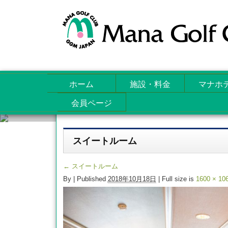
ホーム
施設・料金
マナホ
会員ページ
Attachments
スイートルーム
←
スイートルーム
By
|
Published
2018年10月18日
| Full size is
1600 × 10