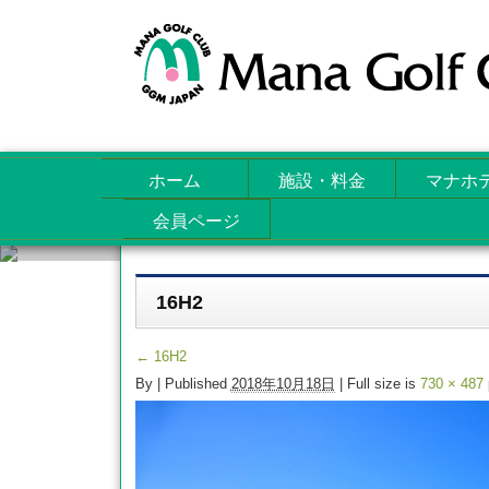
ホーム
施設・料金
マナホ
会員ページ
Attachments
16H2
←
16H2
By
|
Published
2018年10月18日
| Full size is
730 × 487