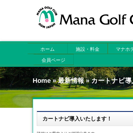
ホーム
施設・料金
マナホ
会員ページ
Home
»
最新情報
»
カートナビ導
カートナビ導入いたします！