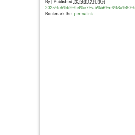
By
|
Published
2024年12月26日
2025%e5%b9%b4%e7%ab%b6%e6%8a%80%
Bookmark the
permalink
.