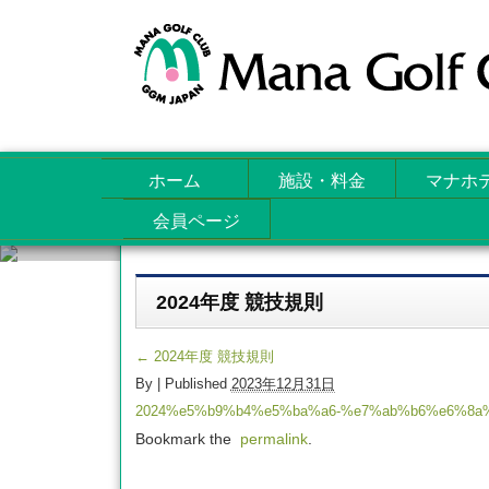
ホーム
施設・料金
マナホ
会員ページ
Attachments
2024年度 競技規則
←
2024年度 競技規則
By
|
Published
2023年12月31日
2024%e5%b9%b4%e5%ba%a6-%e7%ab%b6%e6%8a
Bookmark the
permalink
.