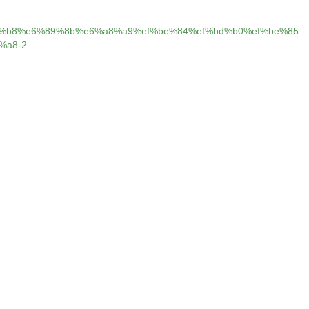
%b8%e6%89%8b%e6%a8%a9%ef%be%84%ef%bd%b0%ef%be%85
%a8-2