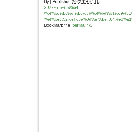
By
|
Published
2022年9月11日
2022%e5%b9%b4-
%ef%bd%bc%ef%be%86%ef%bd%b1%e9%81
%ef%be%92%ef%be%9d%ef%be%84%e8%a1
Bookmark the
permalink
.