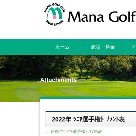
ホーム
施設・料金
マ
Attachments
2022年 ｼﾆｱ選手権ﾄｰﾅﾒﾝﾄ表
←
2022年 ｼﾆｱ選手権ﾄｰﾅﾒﾝﾄ表