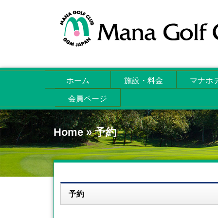
ホーム
施設・料金
マナホ
会員ページ
Home
»
予約
予約